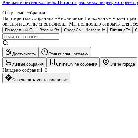
Как жить без наркотиков. Истории реальных людей, которые п
Открытые собрания
На открытых собраниях «Анонимные Наркоманы» может присут
органы и другие специалисты. Мы полностью открыты для всех, 
Понедельник
Пн
Вторник
Вт
Среда
Ср
Четверг
Чт
Пятница
Пт
С
Доступность
Ставят спец. отметку
Живые собрания
Online
Online собрания
Online города
Найдено собраний
:
0
Определить местоположение