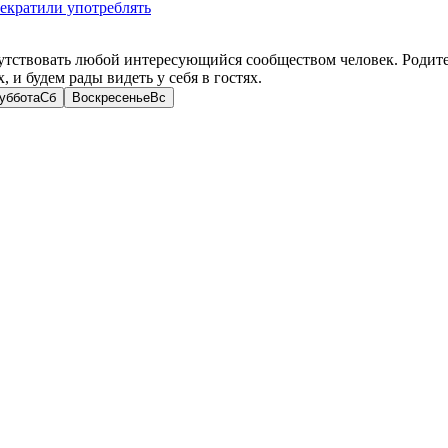
рекратили употреблять
ствовать любой интересующийся сообществом человек. Родите
и будем рады видеть у себя в гостях.
уббота
Сб
Воскресенье
Вс