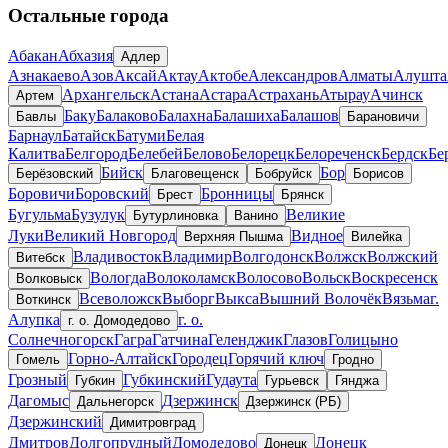
Остальные города
Абакан
Абхазия
Адлер
Азнакаево
Азов
Аксай
Актау
Актобе
Александров
Алматы
Алушта
Архангельск
Астана
Астара
Астрахань
Атырау
Ачинск
Артем
Баку
Балаково
Балахна
Балашиха
Балашов
Бавлы
Барановичи
Барнаул
Батайск
Батуми
Белая
Калитва
Белгород
Белебей
Белово
Белорецк
Белореченск
Бердск
Бе
Бийск
Бор
Берёзовский
Благовещенск
Бобруйск
Борисов
Боровичи
Боровский
Бронницы
Брест
Брянск
Бугульма
Бузулук
Великие
Бутурлиновка
Ванино
Луки
Великий Новгород
Видное
Верхняя Пышма
Вилейка
Владивосток
Владимир
Волгодонск
Волжск
Волжский
Витебск
Вологда
Волоколамск
Волосово
Вольск
Воскресенск
Волковыск
Всеволожск
Выборг
Выкса
Вышний Волочёк
Вязьма
г.
Воткинск
Алупка
г. о.
г. о. Домодедово
Солнечногорск
Гагра
Гатчина
Геленджик
Глазов
Голицыно
Горно-Алтайск
Городец
Горячий ключ
Гомель
Гродно
Грозный
Губкинский
Гудаута
Губкин
Гурьевск
Гянджа
Дагомыс
Дзержинск
Дальнегорск
Дзержинск (РБ)
Дзержинский
Димитровград
Дмитров
Долгопрудный
Домодедово
Донецк
Донецк