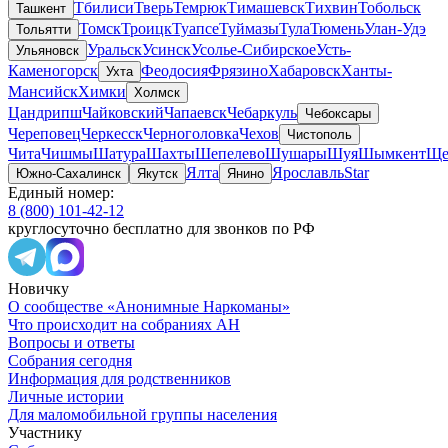
Тбилиси
Тверь
Темрюк
Тимашевск
Тихвин
Тобольск
Ташкент
Томск
Троицк
Туапсе
Туймазы
Тула
Тюмень
Улан-Удэ
Тольятти
Уральск
Усинск
Усолье-Сибирское
Усть-
Ульяновск
Каменогорск
Феодосия
Фрязино
Хабаровск
Ханты-
Ухта
Мансийск
Химки
Холмск
Цандрипш
Чайковский
Чапаевск
Чебаркуль
Чебоксары
Череповец
Черкесск
Черноголовка
Чехов
Чистополь
Чита
Чишмы
Шатура
Шахты
Шепелево
Шушары
Шуя
Шымкент
Ще
Ялта
Ярославль
Star
Южно-Сахалинск
Якутск
Янино
Единый номер:
8 (800) 101-42-12
круглосуточно бесплатно для звонков по РФ
Новичку
О сообществе «Анонимные Наркоманы»
Что происходит на собраниях АН
Вопросы и ответы
Собрания сегодня
Информация для родственников
Личные истории
Для маломобильной группы населения
Участнику