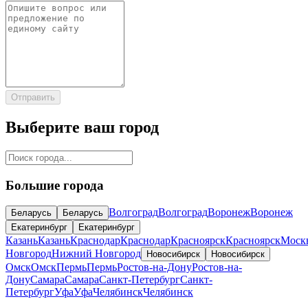
Отправить
Выберите ваш город
Большие города
Волгоград
Волгоград
Воронеж
Воронеж
Беларусь
Беларусь
Екатеринбург
Екатеринбург
Казань
Казань
Краснодар
Краснодар
Красноярск
Красноярск
Моск
Новгород
Нижний Новгород
Новосибирск
Новосибирск
Омск
Омск
Пермь
Пермь
Ростов-на-Дону
Ростов-на-
Дону
Самара
Самара
Санкт-Петербург
Санкт-
Петербург
Уфа
Уфа
Челябинск
Челябинск