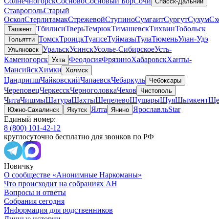
Солнечногорск
Сосново
Сосновый Бор
Сочи
Спасск-Дальний
Ставрополь
Старый
Оскол
Стерлитамак
Стрежевой
Ступино
Сумгаит
Сургут
Сухум
Сх
Тбилиси
Тверь
Темрюк
Тимашевск
Тихвин
Тобольск
Ташкент
Томск
Троицк
Туапсе
Туймазы
Тула
Тюмень
Улан-Удэ
Тольятти
Уральск
Усинск
Усолье-Сибирское
Усть-
Ульяновск
Каменогорск
Феодосия
Фрязино
Хабаровск
Ханты-
Ухта
Мансийск
Химки
Холмск
Цандрипш
Чайковский
Чапаевск
Чебаркуль
Чебоксары
Череповец
Черкесск
Черноголовка
Чехов
Чистополь
Чита
Чишмы
Шатура
Шахты
Шепелево
Шушары
Шуя
Шымкент
Ще
Ялта
Ярославль
Star
Южно-Сахалинск
Якутск
Янино
Единый номер:
8 (800) 101-42-12
круглосуточно бесплатно для звонков по РФ
Новичку
О сообществе «Анонимные Наркоманы»
Что происходит на собраниях АН
Вопросы и ответы
Собрания сегодня
Информация для родственников
Личные истории