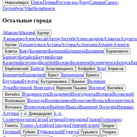
Омск
Пермь
Ростов-на-Дону
Самара
Санкт-
Новосибирск
Петербург
Уфа
Челябинск
Остальные города
Абакан
Абхазия
Адлер
Азнакаево
Азов
Аксай
Актау
Актобе
Александров
Алматы
Алушта
Архангельск
Астана
Астара
Астрахань
Атырау
Ачинск
Артем
Баку
Балаково
Балахна
Балашиха
Балашов
Бавлы
Барановичи
Барнаул
Батайск
Батуми
Белая
Калитва
Белгород
Белебей
Белово
Белорецк
Белореченск
Бердск
Бе
Бийск
Бор
Берёзовский
Благовещенск
Бобруйск
Борисов
Боровичи
Боровский
Бронницы
Брест
Брянск
Бугульма
Бузулук
Великие
Бутурлиновка
Ванино
Луки
Великий Новгород
Видное
Верхняя Пышма
Вилейка
Владивосток
Владимир
Волгодонск
Волжск
Волжский
Витебск
Вологда
Волоколамск
Волосово
Вольск
Воскресенск
Волковыск
Всеволожск
Выборг
Выкса
Вышний Волочёк
Вязьма
г.
Воткинск
Алупка
г. о.
г. о. Домодедово
Солнечногорск
Гагра
Гатчина
Геленджик
Глазов
Голицыно
Горно-Алтайск
Городец
Горячий ключ
Гомель
Гродно
Грозный
Губкинский
Гудаута
Губкин
Гурьевск
Гянджа