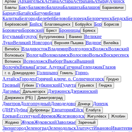
Архангельск
Астана
Астара
Астрахань
Атырау
Ачинск
Артем
Баку
Балаково
Балахна
Балашиха
Балашов
Бавлы
Барановичи
Барнаул
Батайск
Батуми
Белая
Калитва
Белгород
Белебей
Белово
Белорецк
Белореченск
Бердск
Бе
Бийск
Бор
Берёзовский
Благовещенск
Бобруйск
Борисов
Боровичи
Боровский
Бронницы
Брест
Брянск
Бугульма
Бузулук
Великие
Бутурлиновка
Ванино
Луки
Великий Новгород
Видное
Верхняя Пышма
Вилейка
Владивосток
Владимир
Волгодонск
Волжск
Волжский
Витебск
Вологда
Волоколамск
Волосово
Вольск
Воскресенск
Волковыск
Всеволожск
Выборг
Выкса
Вышний
Воткинск
Волочёк
Вязьма
Гагра
г. Алупка
Гатчина
Геленджик
Глазов
Голицыно
Горно-
г. о. Домодедово
Гомель
Алтайск
Городец
Горячий ключ
г. о. Солнечногорск
Гродно
Грозный
Губкинский
Гудаута
Губкин
Гурьевск
Гянджа
Дагомыс
Дзержинск
Дзержинский
Дальнегорск
Дзержинск (РБ)
Димитровград
Дмитров
Долгопрудный
Домодедово
Донецк
Донецк
(ДНР)
Дубна
Евпатория
Ейск
Дубровицы
Елабуга
Ереван
Ессентуки
Ефремов
Железноводск
Жигулёвск
Жлобин
Жуков
Жуковский
Заволжье
Жодино
Заречный
Звенигород
Зеленоград
Зеленодольск
Златоуст
Иваново
Ивантеев