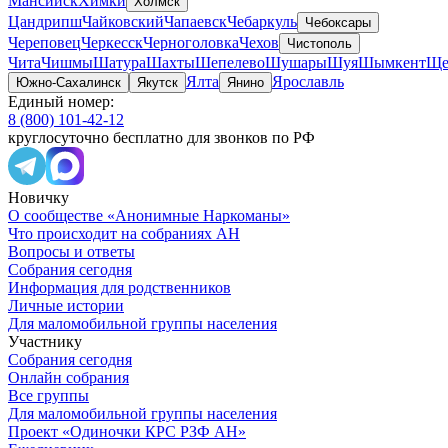
Мансийск
Химки
Холмск
Цандрипш
Чайковский
Чапаевск
Чебаркуль
Чебоксары
Череповец
Черкесск
Черноголовка
Чехов
Чистополь
Чита
Чишмы
Шатура
Шахты
Шепелево
Шушары
Шуя
Шымкент
Ще
Ялта
Ярославль
Южно-Сахалинск
Якутск
Янино
Единый номер:
8 (800) 101-42-12
круглосуточно бесплатно для звонков по РФ
Новичку
О сообществе «Анонимные Наркоманы»
Что происходит на собраниях АН
Вопросы и ответы
Собрания сегодня
Информация для родственников
Личные истории
Для маломобильной группы населения
Участнику
Собрания сегодня
Онлайн собрания
Все группы
Для маломобильной группы населения
Проект «Одиночки КРС РЗФ АН»