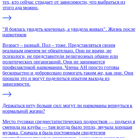
тех, кто сейчас страдает от зависимости, что выбраться из
этого ада можно.
"Я боялась увидеть конченых, а увидела живых". Жизнь после
наркотиков
Возраст – разный. Пол – тоже. Представляться своим
реальным именем не обязательно. Они не врачи, не
психологи, не представители религиозных общин или
политических организаций. Они не занимаются
профилактикой наркомании. Члены АН просто готовы
бескорыстно и добровольно помогать таким же, как они. Они
прошли это и могут поделиться опытом выхода из
зависимости.
Держаться нету больше сил: могут ли наркоманы вернуться к
нормальной жизни?
Место тусовки среднестатистических подростков — подъезд я
сменила на клубы — там всегда было тепло, звучала хорошая
музыка. Сначала я была постоянным свидетелем