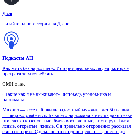
Дзен
Читайте наши истории на Дзене
Подкасты АН
Как жить без наркотиков. Истории реальных людей, которые
прекратили употреблять
СМИ о нас
«Такие как я не выживают»: исповедь уголовника и
наркомана
Михаил — веселый, жизнерадостный мужчина лет 50 на вид
— широко улыбается. Бывшего наркомана в нем выдают разве
что слегка красноватые, будто воспаленные, кисти рук. Глаза
ясные, открытые, живые. Он предельно откровенно рассказал
свою историю. Сделал он это с одной целью — донести до