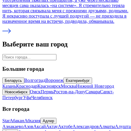
употребления тяжелых препаратов, а уже через несколько
месяцев сама оказалась «на системе». Я стремительно теряла
нить, которая связывала меня с прежними друзьями, родными.
Я некрасиво поступала с лучшей подругой — не приходила в
назначенное время на встречи, подводила, обманывала.
Выберите ваш город
Большие города
Волгоград
Воронеж
Беларусь
Екатеринбург
Казань
Краснодар
Красноярск
Москва
Нижний Новгород
Омск
Пермь
Ростов-на-Дону
Самара
Санкт-
Новосибирск
Петербург
Уфа
Челябинск
Все города
Star
Абакан
Абхазия
Адлер
Азнакаево
Азов
Аксай
Актау
Актобе
Александров
Алматы
Алушта