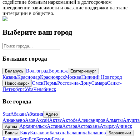
содействие больным наркоманией в долгосрочном
преодолении зависимости и оказание поддержки на этапе
интеграции в общество.
Выберите ваш город
Большие города
Волгоград
Воронеж
Беларусь
Екатеринбург
Казань
Краснодар
Красноярск
Москва
Нижний Новгород
Омск
Пермь
Ростов-на-Дону
Самара
Санкт-
Новосибирск
Петербург
Уфа
Челябинск
Все города
Star
Абакан
Абхазия
Адлер
Азнакаево
Азов
Аксай
Актау
Актобе
Александров
Алматы
Алушта
Архангельск
Астана
Астара
Астрахань
Атырау
Ачинск
Артем
Баку
Балаково
Балахна
Балашиха
Балашов
Бавлы
Барановичи
Барнаул
Батайск
Батуми
Белая