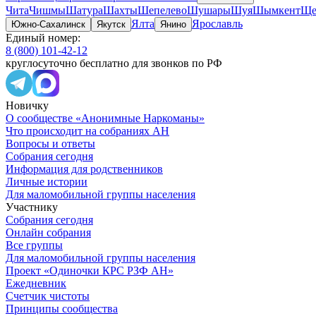
Чита
Чишмы
Шатура
Шахты
Шепелево
Шушары
Шуя
Шымкент
Ще
Ялта
Ярославль
Южно-Сахалинск
Якутск
Янино
Единый номер:
8 (800) 101-42-12
круглосуточно бесплатно для звонков по РФ
Новичку
О сообществе «Анонимные Наркоманы»
Что происходит на собраниях АН
Вопросы и ответы
Собрания сегодня
Информация для родственников
Личные истории
Для маломобильной группы населения
Участнику
Собрания сегодня
Онлайн собрания
Все группы
Для маломобильной группы населения
Проект «Одиночки КРС РЗФ АН»
Ежедневник
Счетчик чистоты
Принципы сообщества