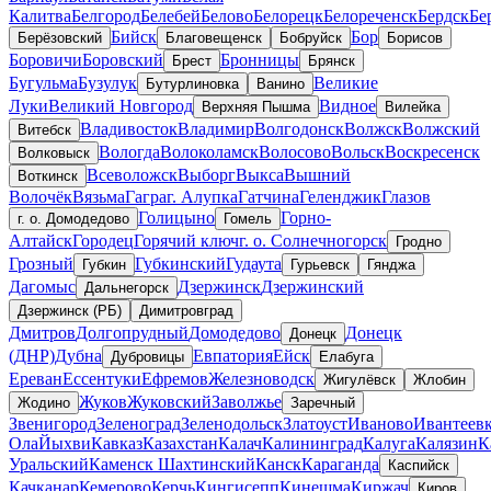
Калитва
Белгород
Белебей
Белово
Белорецк
Белореченск
Бердск
Бе
Бийск
Бор
Берёзовский
Благовещенск
Бобруйск
Борисов
Боровичи
Боровский
Бронницы
Брест
Брянск
Бугульма
Бузулук
Великие
Бутурлиновка
Ванино
Луки
Великий Новгород
Видное
Верхняя Пышма
Вилейка
Владивосток
Владимир
Волгодонск
Волжск
Волжский
Витебск
Вологда
Волоколамск
Волосово
Вольск
Воскресенск
Волковыск
Всеволожск
Выборг
Выкса
Вышний
Воткинск
Волочёк
Вязьма
Гагра
г. Алупка
Гатчина
Геленджик
Глазов
Голицыно
Горно-
г. о. Домодедово
Гомель
Алтайск
Городец
Горячий ключ
г. о. Солнечногорск
Гродно
Грозный
Губкинский
Гудаута
Губкин
Гурьевск
Гянджа
Дагомыс
Дзержинск
Дзержинский
Дальнегорск
Дзержинск (РБ)
Димитровград
Дмитров
Долгопрудный
Домодедово
Донецк
Донецк
(ДНР)
Дубна
Евпатория
Ейск
Дубровицы
Елабуга
Ереван
Ессентуки
Ефремов
Железноводск
Жигулёвск
Жлобин
Жуков
Жуковский
Заволжье
Жодино
Заречный
Звенигород
Зеленоград
Зеленодольск
Златоуст
Иваново
Ивантеев
Ола
Йыхви
Кавказ
Казахстан
Калач
Калининград
Калуга
Калязин
К
Уральский
Каменск Шахтинский
Канск
Караганда
Каспийск
Качканар
Кемерово
Керчь
Кингисепп
Кинешма
Киржач
Киров