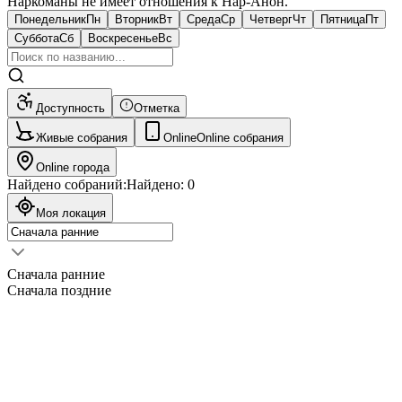
Наркоманы не имеет отношения к Нар-Анон.
Понедельник
Пн
Вторник
Вт
Среда
Ср
Четверг
Чт
Пятница
Пт
Суббота
Сб
Воскресенье
Вс
Доступность
Отметка
Живые собрания
Online
Online собрания
Online города
Найдено собраний:
Найдено:
0
Моя локация
Сначала ранние
Сначала поздние