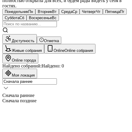
полностью открыты для всех, и будем рады видеть у себя в
гостях.
Понедельник
Пн
Вторник
Вт
Среда
Ср
Четверг
Чт
Пятница
Пт
Суббота
Сб
Воскресенье
Вс
Доступность
Отметка
Живые собрания
Online
Online собрания
Online города
Найдено собраний:
Найдено:
0
Моя локация
Сначала ранние
Сначала поздние