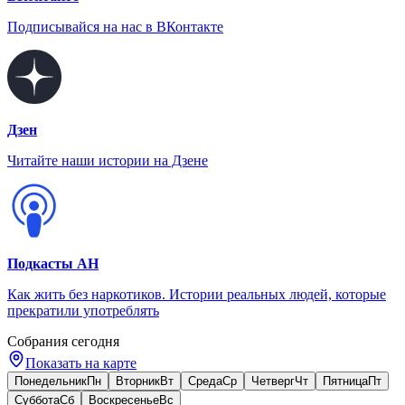
Подписывайся на нас в ВКонтакте
Дзен
Читайте наши истории на Дзене
Подкасты АН
Как жить без наркотиков. Истории реальных людей, которые
прекратили употреблять
Собрания сегодня
Показать на карте
Понедельник
Пн
Вторник
Вт
Среда
Ср
Четверг
Чт
Пятница
Пт
Суббота
Сб
Воскресенье
Вс