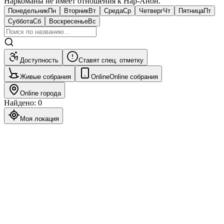
Наркоманы не имеет отношения к Нар-Анон.
Понедельник
Пн
Вторник
Вт
Среда
Ср
Четверг
Чт
Пятница
Пт
Суббота
Сб
Воскресенье
Вс
Доступность
Ставят спец. отметку
Живые собрания
Online
Online собрания
Online города
Найдено
:
0
Моя локация