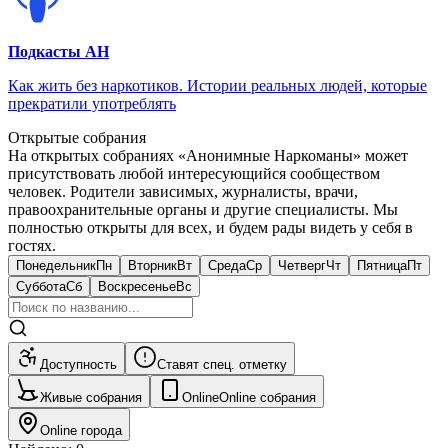
Подкасты АН
Как жить без наркотиков. Истории реальных людей, которые
прекратили употреблять
Открытые собрания
На открытых собраниях «Анонимные Наркоманы» может
присутствовать любой интересующийся сообществом
человек. Родители зависимых, журналисты, врачи,
правоохранительные органы и другие специалисты. Мы
полностью открыты для всех, и будем рады видеть у себя в
гостях.
Понедельник
Пн
Вторник
Вт
Среда
Ср
Четверг
Чт
Пятница
Пт
Суббота
Сб
Воскресенье
Вс
Доступность
Ставят спец. отметку
Живые собрания
Online
Online собрания
Online города