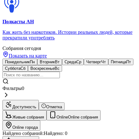
Подкасты АН
Как жить без наркотиков. Истории реальных людей, которые
прекратили употреблять
Собрания сегодня
Показать на карте
Понедельник
Пн
Вторник
Вт
Среда
Ср
Четверг
Чт
Пятница
Пт
Суббота
Сб
Воскресенье
Вс
Фильтры
0
Доступность
Отметка
Живые собрания
Online
Online собрания
Online города
Найдено собраний:
Найдено:
0