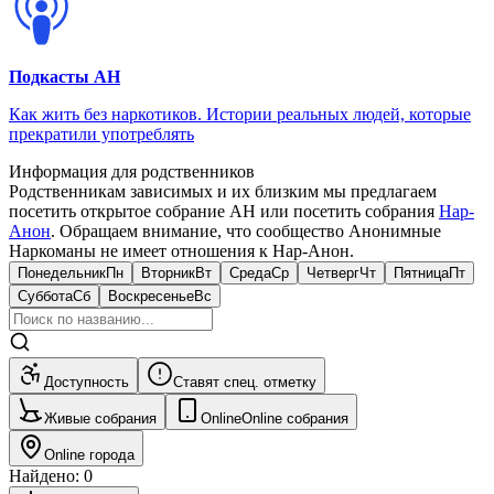
Подкасты АН
Как жить без наркотиков. Истории реальных людей, которые
прекратили употреблять
Информация для родственников
Родственникам зависимых и их близким мы предлагаем
посетить открытое собрание АН или посетить собрания
Нар-
Анон
. Обращаем внимание, что сообщество Анонимные
Наркоманы не имеет отношения к Нар-Анон.
Понедельник
Пн
Вторник
Вт
Среда
Ср
Четверг
Чт
Пятница
Пт
Суббота
Сб
Воскресенье
Вс
Доступность
Ставят спец. отметку
Живые собрания
Online
Online собрания
Online города
Найдено
:
0