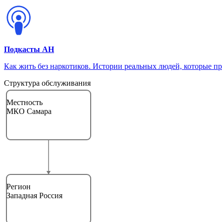
Подкасты АН
Как жить без наркотиков. Истории реальных людей, которые п
Структура обслуживания
Местность
МКО Самара
Регион
Западная Россия