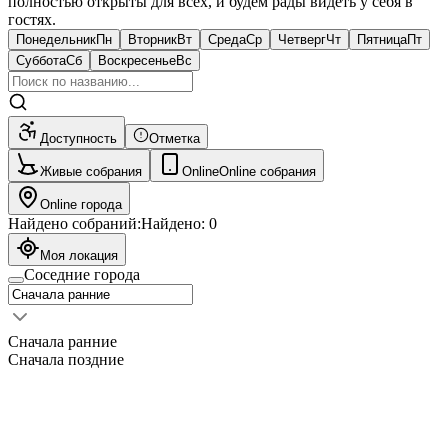
полностью открыты для всех, и будем рады видеть у себя в
гостях.
Понедельник
Пн
Вторник
Вт
Среда
Ср
Четверг
Чт
Пятница
Пт
Суббота
Сб
Воскресенье
Вс
Доступность
Отметка
Живые собрания
Online
Online собрания
Online города
Найдено собраний:
Найдено:
0
Моя локация
Соседние города
Сначала ранние
Сначала поздние