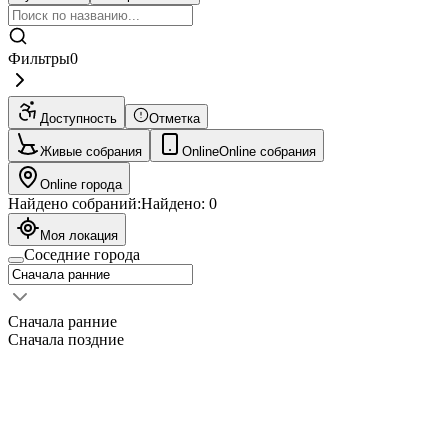
Фильтры
0
Доступность
Отметка
Живые собрания
Online
Online собрания
Online города
Найдено собраний:
Найдено:
0
Моя локация
Соседние города
Сначала ранние
Сначала поздние