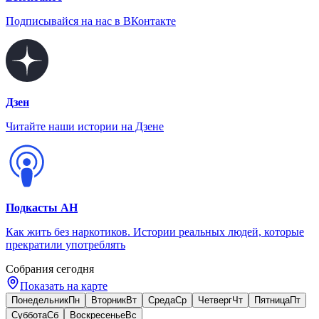
Подписывайся на нас в ВКонтакте
Дзен
Читайте наши истории на Дзене
Подкасты АН
Как жить без наркотиков. Истории реальных людей, которые
прекратили употреблять
Собрания сегодня
Показать на карте
Понедельник
Пн
Вторник
Вт
Среда
Ср
Четверг
Чт
Пятница
Пт
Суббота
Сб
Воскресенье
Вс