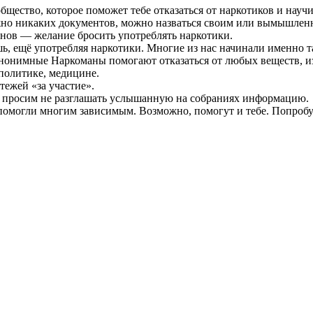
ство, которое поможет тебе отказаться от наркотиков и научит
жно никаких документов, можно назваться своим или вымышлен
нов — желание бросить употреблять наркотики.
шь, ещё употребляя наркотики. Многие из нас начинали именно т
Анонимные Наркоманы помогают отказаться от любых веществ, 
политике, медицине.
тежей «за участие».
ы просим не разглашать услышанную на собраниях информацию.
омогли многим зависимым. Возможно, помогут и тебе. Попробу