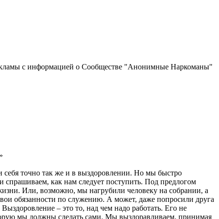
рекламы с информацией о Сообществе "Анонимные Наркоманы"
»
и себя точно так же и в выздоровлении. Но мы быстро
 и спрашиваем, как нам следует поступить. Под предлогом
жизни. Или, возможно, мы нагрубили человеку на собрании, а
 свои обязанности по служению. А может, даже попросили друга
ыздоровление – это то, над чем надо работать. Его не
которую мы должны сделать сами. Мы выздоравливаем, принимая