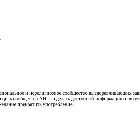
а
иональное и нерелигиозное сообщество выздоравливающих зави
ая цель сообщества АН — сделать доступной информацию о возм
 желание прекратить употребление.