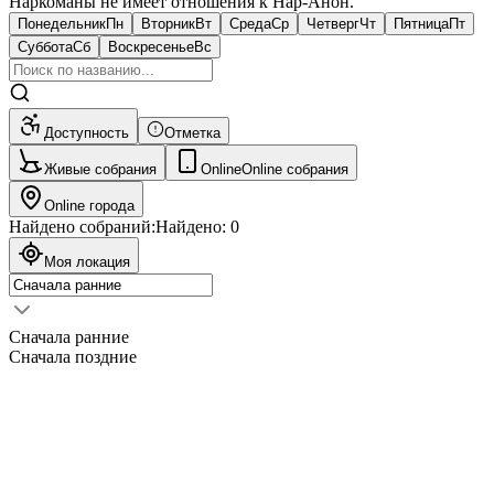
Наркоманы не имеет отношения к Нар-Анон.
Понедельник
Пн
Вторник
Вт
Среда
Ср
Четверг
Чт
Пятница
Пт
Суббота
Сб
Воскресенье
Вс
Доступность
Отметка
Живые собрания
Online
Online собрания
Online города
Найдено собраний:
Найдено:
0
Моя локация
Сначала ранние
Сначала поздние