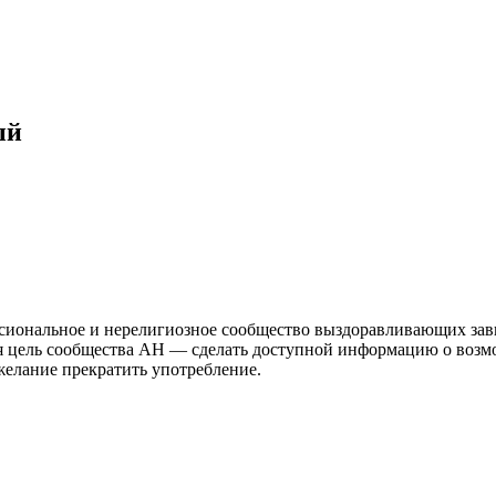
ый
иональное и нерелигиозное сообщество выздоравливающих зави
ая цель сообщества АН — сделать доступной информацию о возм
 желание прекратить употребление.