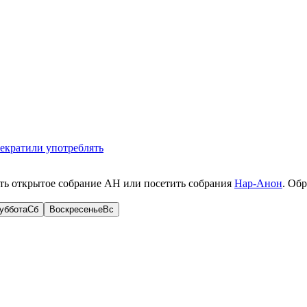
рекратили употреблять
ть открытое собрание АН или посетить собрания
Нар-Анон
. Об
уббота
Сб
Воскресенье
Вс