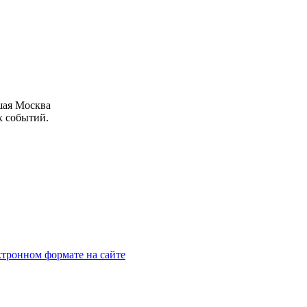
шая Москва
х событий.
тронном формате на сайте