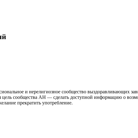
ый
иональное и нерелигиозное сообщество выздоравливающих зави
ая цель сообщества АН — сделать доступной информацию о возм
 желание прекратить употребление.