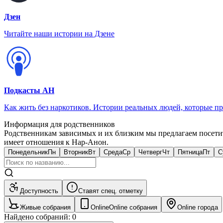
Дзен
Читайте наши истории на Дзене
Подкасты АН
Как жить без наркотиков. Истории реальных людей, которые п
Информация для родственников
Родственникам зависимых и их близким мы предлагаем посети
имеет отношения к Нар-Анон.
Понедельник
Пн
Вторник
Вт
Среда
Ср
Четверг
Чт
Пятница
Пт
С
Доступность
Ставят спец. отметку
Живые собрания
Online
Online собрания
Online города
Найдено собраний
:
0