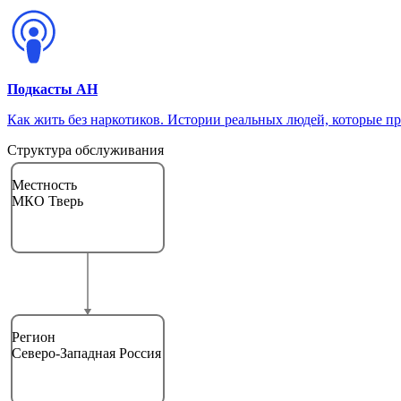
Подкасты АН
Как жить без наркотиков. Истории реальных людей, которые п
Структура обслуживания
Местность
МКО Тверь
Регион
Северо-Западная Россия