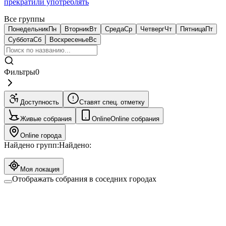
прекратили употреблять
Все группы
Понедельник
Пн
Вторник
Вт
Среда
Ср
Четверг
Чт
Пятница
Пт
Суббота
Сб
Воскресенье
Вс
Фильтры
0
Доступность
Ставят спец. отметку
Живые собрания
Online
Online собрания
Online города
Найдено групп:
Найдено:
Моя локация
Отображать собрания в соседних городах