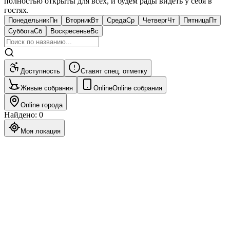
полностью открыты для всех, и будем рады видеть у себя в
гостях.
Понедельник
Пн
Вторник
Вт
Среда
Ср
Четверг
Чт
Пятница
Пт
Суббота
Сб
Воскресенье
Вс
Доступность
Ставят спец. отметку
Живые собрания
Online
Online собрания
Online города
Найдено
:
0
Моя локация