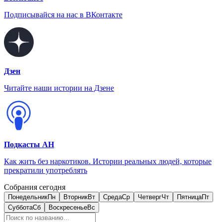
Подписывайся на нас в ВКонтакте
Дзен
Читайте наши истории на Дзене
Подкасты АН
Как жить без наркотиков. Истории реальных людей, которые
прекратили употреблять
Собрания сегодня
Понедельник
Пн
Вторник
Вт
Среда
Ср
Четверг
Чт
Пятница
Пт
Суббота
Сб
Воскресенье
Вс