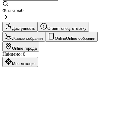
Фильтры
0
Доступность
Ставят спец. отметку
Живые собрания
Online
Online собрания
Online города
Найдено
:
0
Моя локация