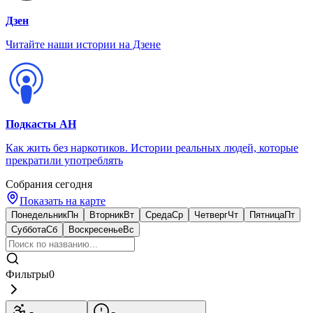
Дзен
Читайте наши истории на Дзене
Подкасты АН
Как жить без наркотиков. Истории реальных людей, которые
прекратили употреблять
Собрания сегодня
Показать на карте
Понедельник
Пн
Вторник
Вт
Среда
Ср
Четверг
Чт
Пятница
Пт
Суббота
Сб
Воскресенье
Вс
Фильтры
0