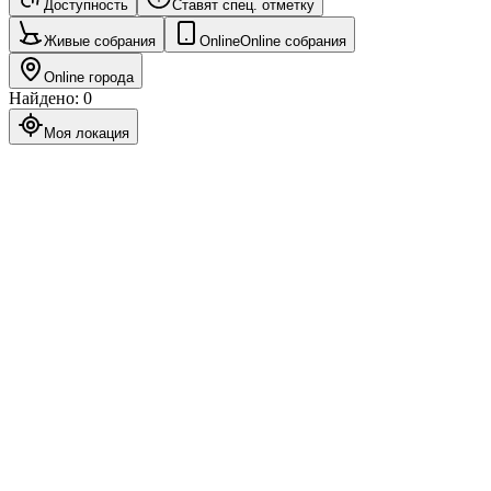
Доступность
Ставят спец. отметку
Живые собрания
Online
Online собрания
Online города
Найдено
:
0
Моя локация