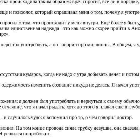
ка происходила таким образом: врач спросит, все ли в порядке, 
ще и психолог, который спрашивал меня о том, почему я употреб
просил о том, что происходит у меня внутри. Еще более я был уд
ваша единственная надежда - это как можно скорее прийти в А
ире».
то перестал употреблять, а он говорил про миллионы. В общем, я 
сутствия кумаров, когда не надо с утра добывать денег и потом 
я одержимость изменить сознание никуда не делась. Я начал упот
ложения: я должен был употреблять и вернуться к своему обычн
отчаяние, что я начал рыдать, хотя до этого я плакал еще в глубо
- и случилось чудо: я вспомнил про то, о чём говорил доктор.
ил. На том конце провода сняла трубку девушка, она сказала, 
 Я решился попробовать.