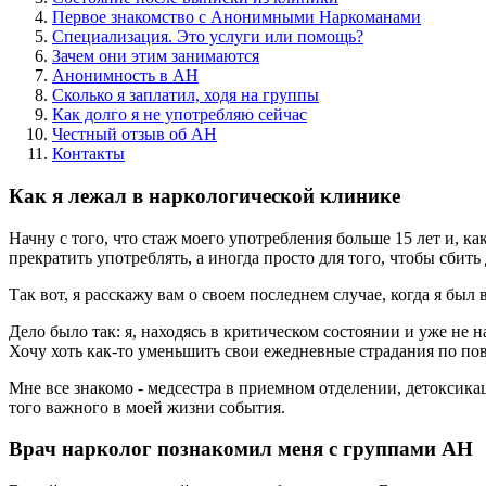
Первое знакомство с Анонимными Наркоманами
Специализация. Это услуги или помощь?
Зачем они этим занимаются
Анонимность в АН
Сколько я заплатил, ходя на группы
Как долго я не употребляю сейчас
Честный отзыв об АН
Контакты
Как я лежал в наркологической клинике
Начну с того, что стаж моего употребления больше 15 лет и, к
прекратить употреблять, а иногда просто для того, чтобы сбить
Так вот, я расскажу вам о своем последнем случае, когда я был 
Дело было так: я, находясь в критическом состоянии и уже не 
Хочу хоть как-то уменьшить свои ежедневные страдания по п
Мне все знакомо - медсестра в приемном отделении, детоксика
того важного в моей жизни события.
Врач нарколог познакомил меня с группами АН