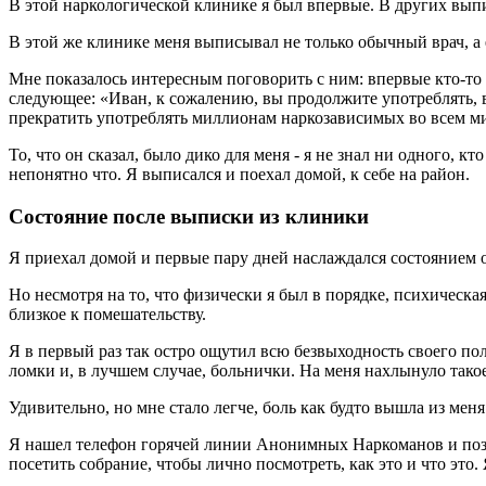
В этой наркологической клинике я был впервые. В других выпис
В этой же клинике меня выписывал не только обычный врач, а е
Мне показалось интересным поговорить с ним: впервые кто-то с
следующее: «Иван, к сожалению, вы продолжите употреблять, 
прекратить употреблять миллионам наркозависимых во всем м
То, что он сказал, было дико для меня - я не знал ни одного, к
непонятно что. Я выписался и поехал домой, к себе на район.
Состояние после выписки из клиники
Я приехал домой и первые пару дней наслаждался состоянием от
Но несмотря на то, что физически я был в порядке, психическа
близкое к помешательству.
Я в первый раз так остро ощутил всю безвыходность своего по
ломки и, в лучшем случае, больнички. На меня нахлынуло такое 
Удивительно, но мне стало легче, боль как будто вышла из меня 
Я нашел телефон горячей линии Анонимных Наркоманов и позвон
посетить собрание, чтобы лично посмотреть, как это и что это.