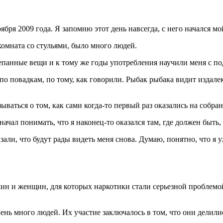
я 2009 года. Я запомню этот день навсегда, с него начался мой
омната со стульями, было много людей.
трепанные вещи и к тому же годы употребления научили меня с п
по повадкам, по тому, как говорили. Рыбак рыбака видит издале
зываться о том, как сами когда-то первый раз оказались на собра
 начал понимать, что я наконец-то оказался там, где должен быт
зали, что будут рады видеть меня снова. Думаю, понятно, что я
 и женщин, для которых наркотики стали серьезной проблемой. 
чень много людей. Их участие заключалось в том, что они дели