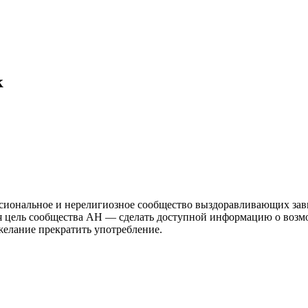
к
иональное и нерелигиозное сообщество выздоравливающих зави
ая цель сообщества АН — сделать доступной информацию о возм
 желание прекратить употребление.