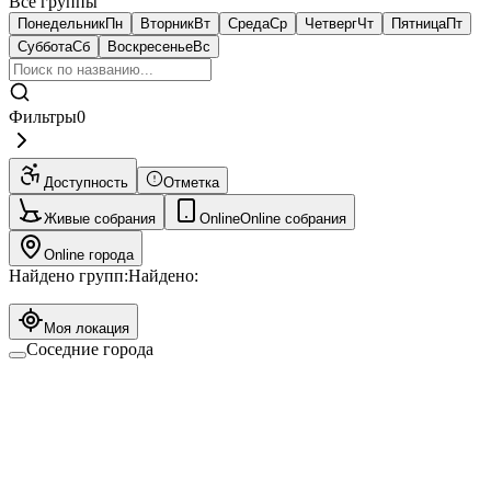
Все группы
Понедельник
Пн
Вторник
Вт
Среда
Ср
Четверг
Чт
Пятница
Пт
Суббота
Сб
Воскресенье
Вс
Фильтры
0
Доступность
Отметка
Живые собрания
Online
Online собрания
Online города
Найдено групп:
Найдено:
Моя локация
Соседние города