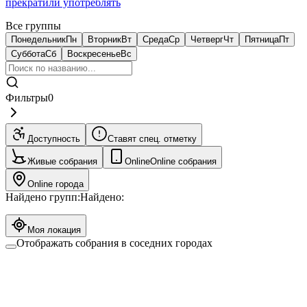
прекратили употреблять
Все группы
Понедельник
Пн
Вторник
Вт
Среда
Ср
Четверг
Чт
Пятница
Пт
Суббота
Сб
Воскресенье
Вс
Фильтры
0
Доступность
Ставят спец. отметку
Живые собрания
Online
Online собрания
Online города
Найдено групп:
Найдено:
Моя локация
Отображать собрания в соседних городах