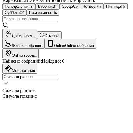
Наркоманы не имеет отношения к Нар-Анон.
Понедельник
Пн
Вторник
Вт
Среда
Ср
Четверг
Чт
Пятница
Пт
Суббота
Сб
Воскресенье
Вс
Доступность
Отметка
Живые собрания
Online
Online собрания
Online города
Найдено собраний:
Найдено:
0
Моя локация
Сначала ранние
Сначала поздние