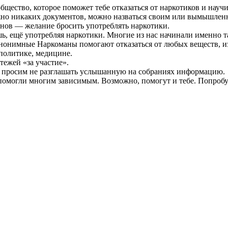
ство, которое поможет тебе отказаться от наркотиков и научит
жно никаких документов, можно назваться своим или вымышлен
нов — желание бросить употреблять наркотики.
шь, ещё употребляя наркотики. Многие из нас начинали именно т
Анонимные Наркоманы помогают отказаться от любых веществ, 
политике, медицине.
тежей «за участие».
ы просим не разглашать услышанную на собраниях информацию.
омогли многим зависимым. Возможно, помогут и тебе. Попробу