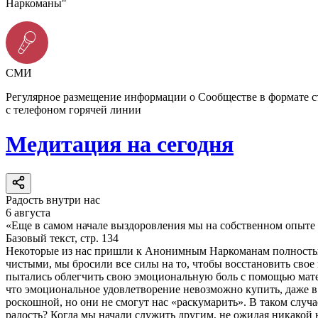
Наркоманы"
СМИ
Регулярное размещение информации о Сообществе в формате 
с телефоном горячей линии
Медитация на сегодня
Радость внутри нас
6 августа
«Еще в самом начале выздоровления мы на собственном опыте у
Базовый текст, стр. 134
Некоторые из нас пришли к Анонимным Наркоманам полностью и
чистыми, мы бросили все силы на то, чтобы восстановить сво
пытались облегчить свою эмоциональную боль с помощью матер
что эмоциональное удовлетворение невозможно купить, даже в 
роскошной, но они не смогут нас «раскумарить». В таком случа
радость? Когда мы начали служить другим, не ожидая никакой