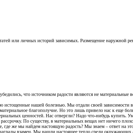
статей или личных историй зависимых. Размещение наружной 
бедились, что источником радости являются не материальные ве
стощенные нашей болезнью. Мы отдали своей зависимости все, 
е материальное благополучие. Но это лишь привело нас к еще 
иальных ценностей. Нас отвергли? Надо что-нибудь купить. Уме
рассрочку. По существу, в материальных вещах нет ничего плохо
е, где же мы найдем настоящую радость? Мы знаем – ответ на эт
 награды взамен. Мы нашли настоящее тепло среди окружающих –