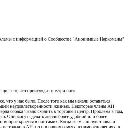
рекламы с информацией о Сообществе "Анонимные Наркоманы"
щи, а то, что происходит внутри нас»
что у нас было. После того как мы начали оставаться
большей неудовлетворенности жизнью. Некоторые члены АН
рла собака? Надо сходить в торговый центр. Проблема в том,
го. Они могут сделать жизнь более удобной или более
от вопрос кроется в нас самих. Когда же мы почувствовали
 не только в АН, но и в наших семьях, взаимоотношениях, в