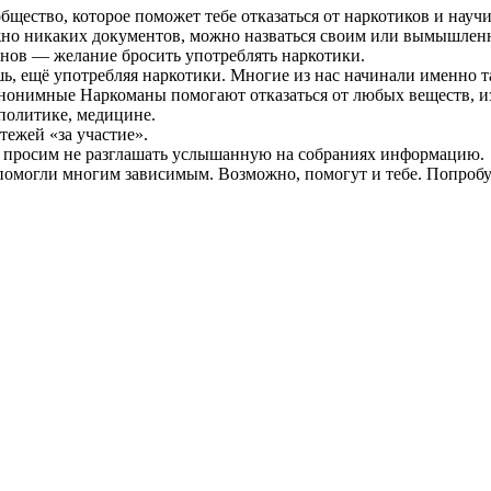
ство, которое поможет тебе отказаться от наркотиков и научит
жно никаких документов, можно назваться своим или вымышлен
нов — желание бросить употреблять наркотики.
шь, ещё употребляя наркотики. Многие из нас начинали именно т
Анонимные Наркоманы помогают отказаться от любых веществ, 
политике, медицине.
тежей «за участие».
ы просим не разглашать услышанную на собраниях информацию.
омогли многим зависимым. Возможно, помогут и тебе. Попробу