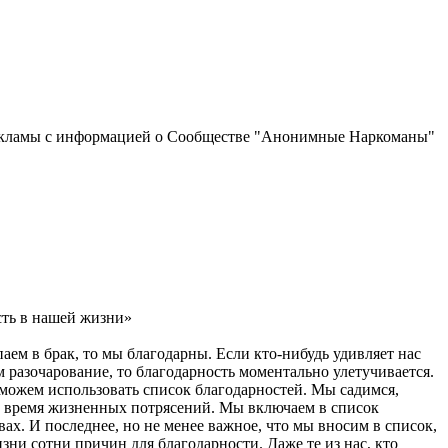
рекламы с информацией о Сообществе "Анонимные Наркоманы"
сть в нашей жизни»
аем в брак, то мы благодарны. Если кто-нибудь удивляет нас
разочарование, то благодарность моментально улетучивается.
ы можем использовать список благодарностей. Мы садимся,
во время жизненных потрясений. Мы включаем в список
вах. И последнее, но не менее важное, что мы вносим в список,
зни сотни причин для благодарности. Даже те из нас, кто