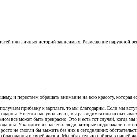
статей или личных историй зависимых. Размещение наружной 
ашему, и перестаем обращать внимание на всю красоту, которая е
 получаем прибавку к зарплате, то мы благодарны. Если мы вступ
дарны. Но если нас увольняют, мы разводимся или испытываем 
льном все может быть прекрасно. Это и есть тот случай, когда м
годарны. У каждого из нас есть люди, которые поддержали нас 
просто не смогли бы выжить без них в сегодняшних обстоятельст
то благодарны в своей жизни. Мы обязательно найдем в нашей жи