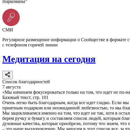
Наркоманы"
СМИ
Регулярное размещение информации о Сообществе в формате 
с телефоном горячей линии
Медитация на сегодня
Список благодарностей
7 августа
«Мы начинаем фокусироваться только на том, что идет не по-н
Базовый текст, стр. 101
Очень легко быть благодарным, когда все идет гладко. Если мы
приятным подарком или неожиданной любезностью, то мы благо
Мы зацикливаемся именно на том, что идет не так, хотя в оста
берем ручку и бумагу и составляем список людей, которым бла
духовные качества, которые приобрели, потому что знаем, что 
– это наше выздоровление. Мы заносим в этот список все, за ч