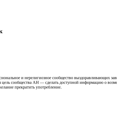
к
иональное и нерелигиозное сообщество выздоравливающих зави
ая цель сообщества АН — сделать доступной информацию о возм
 желание прекратить употребление.