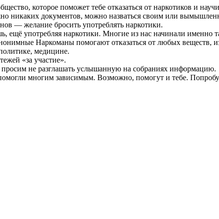
ство, которое поможет тебе отказаться от наркотиков и научит
жно никаких документов, можно назваться своим или вымышлен
нов — желание бросить употреблять наркотики.
шь, ещё употребляя наркотики. Многие из нас начинали именно т
Анонимные Наркоманы помогают отказаться от любых веществ, 
политике, медицине.
тежей «за участие».
ы просим не разглашать услышанную на собраниях информацию.
омогли многим зависимым. Возможно, помогут и тебе. Попробу