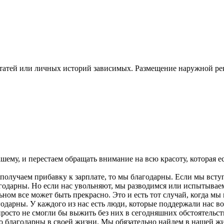
статей или личных историй зависимых. Размещение наружной 
ашему, и перестаем обращать внимание на всю красоту, которая е
 получаем прибавку к зарплате, то мы благодарны. Если мы вступ
дарны. Но если нас увольняют, мы разводимся или испытываем 
льном все может быть прекрасно. Это и есть тот случай, когда м
годарны. У каждого из нас есть люди, которые поддержали нас 
просто не смогли бы выжить без них в сегодняшних обстоятельст
то благодарны в своей жизни. Мы обязательно найдем в нашей жи