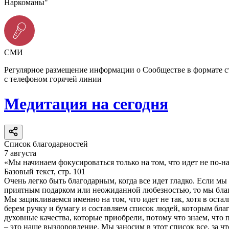
Наркоманы"
СМИ
Регулярное размещение информации о Сообществе в формате 
с телефоном горячей линии
Медитация на сегодня
Список благодарностей
7 августа
«Мы начинаем фокусироваться только на том, что идет не по-н
Базовый текст, стр. 101
Очень легко быть благодарным, когда все идет гладко. Если мы
приятным подарком или неожиданной любезностью, то мы благо
Мы зацикливаемся именно на том, что идет не так, хотя в оста
берем ручку и бумагу и составляем список людей, которым бла
духовные качества, которые приобрели, потому что знаем, что 
– это наше выздоровление. Мы заносим в этот список все, за ч