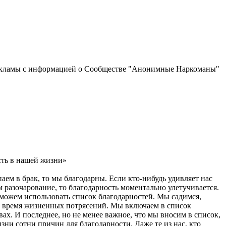
рекламы с информацией о Сообществе "Анонимные Наркоманы"
сть в нашей жизни»
аем в брак, то мы благодарны. Если кто-нибудь удивляет нас
разочарование, то благодарность моментально улетучивается.
ы можем использовать список благодарностей. Мы садимся,
во время жизненных потрясений. Мы включаем в список
вах. И последнее, но не менее важное, что мы вносим в список,
зни сотни причин для благодарности. Даже те из нас, кто