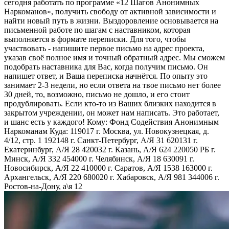
сегодня работать по программе «12 Шагов Анонимных
Наркоманов», получить свободу от активной зависимости и
найти новый путь в жизни. Выздоровление основывается на
письменной работе по шагам с наставником, которая
выполняется в формате переписки. Для того, чтобы
участвовать - напишите первое письмо на адрес проекта,
указав своё полное имя и точный обратный адрес. Мы сможем
подобрать наставника для Вас, когда получим письмо. Он
напишет ответ, и Ваша переписка начнётся. По опыту это
занимает 2-3 недели, но если ответа на твое письмо нет более
30 дней, то, возможно, письмо не дошло, и его стоит
продублировать. Если кто-то из Ваших близких находится в
закрытом учреждении, он может нам написать. Это работает,
и шанс есть у каждого! Кому: Фонд Содействия Анонимным
Наркоманам Куда: 119017 г. Москва, ул. Новокузнецкая, д.
4/12, стр. 1 192148 г. Санкт-Петербург, А/Я 31 620131 г.
Екатеринбург, А/Я 28 420032 г. Казань, А/Я 624 220050 РБ г.
Минск, А/Я 332 454000 г. Челябинск, А/Я 18 630091 г.
Новосибирск, А/Я 22 410000 г. Саратов, А/Я 1538 163000 г.
Архангельск, А/Я 220 680020 г. Хабаровск, А/Я 981 344006 г.
Ростов-на-Дону, а\я 12