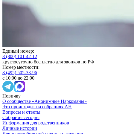
Единый номер:
8 (800) 101-42-12
круглосуточно бесплатно для звонков по РФ
Номер местности:
8 (495) 505-33-96
с 10:00 до 22:00
Новичку
О сообществе «Анонимные Наркоманы»
Что происходит на собраниях АН
Вопросы и ответы
Собрания сегодня
Информация для родственников
Личные истории
Для маломобильной группы населения