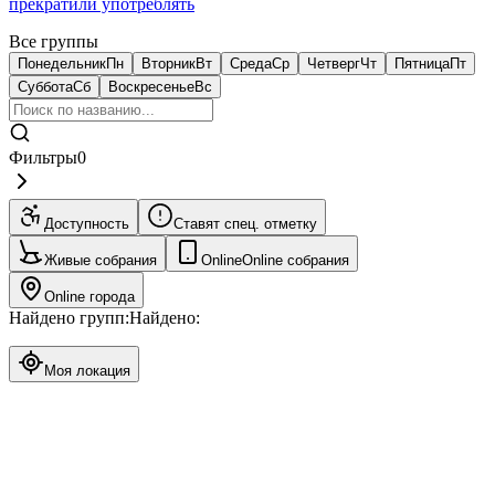
прекратили употреблять
Все группы
Понедельник
Пн
Вторник
Вт
Среда
Ср
Четверг
Чт
Пятница
Пт
Суббота
Сб
Воскресенье
Вс
Фильтры
0
Доступность
Ставят спец. отметку
Живые собрания
Online
Online собрания
Online города
Найдено групп:
Найдено:
Моя локация