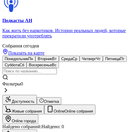
Подкасты АН
Как жить без наркотиков. Истории реальных людей, которые
прекратили употреблять
Собрания сегодня
Показать на карте
Понедельник
Пн
Вторник
Вт
Среда
Ср
Четверг
Чт
Пятница
Пт
Суббота
Сб
Воскресенье
Вс
Фильтры
0
Доступность
Отметка
Живые собрания
Online
Online собрания
Online города
Найдено собраний:
Найдено:
0