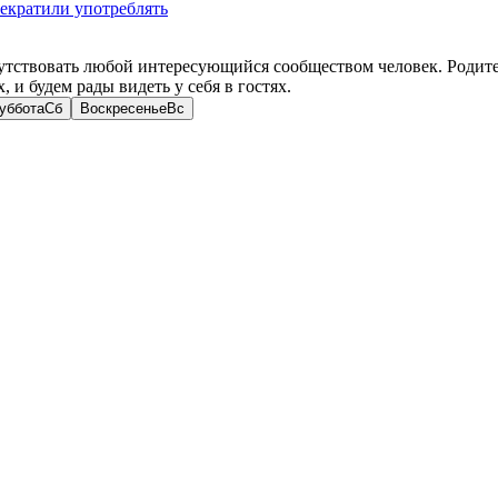
рекратили употреблять
ствовать любой интересующийся сообществом человек. Родите
и будем рады видеть у себя в гостях.
уббота
Сб
Воскресенье
Вс