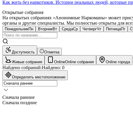
Как жить без наркотиков. Истории реальных людей, которые п
Открытые собрания
На открытых собраниях «Анонимные Наркоманы» может присут
органы и другие специалисты. Мы полностью открыты для всех, 
Понедельник
Пн
Вторник
Вт
Среда
Ср
Четверг
Чт
Пятница
Пт
С
Доступность
Отметка
Живые собрания
Online
Online собрания
Online города
Найдено собраний:
Найдено:
0
Определить местоположение
Сначала ранние
Сначала поздние