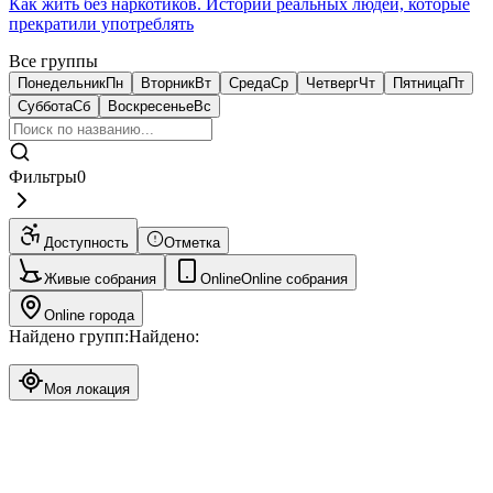
Как жить без наркотиков. Истории реальных людей, которые
прекратили употреблять
Все группы
Понедельник
Пн
Вторник
Вт
Среда
Ср
Четверг
Чт
Пятница
Пт
Суббота
Сб
Воскресенье
Вс
Фильтры
0
Доступность
Отметка
Живые собрания
Online
Online собрания
Online города
Найдено групп:
Найдено:
Моя локация