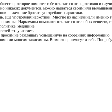
ство, которое поможет тебе отказаться от наркотиков и научит
жно никаких документов, можно назваться своим или вымышлен
нов — желание бросить употреблять наркотики.
шь, ещё употребляя наркотики. Многие из нас начинали именно т
Анонимные Наркоманы помогают отказаться от любых веществ, 
политике, медицине.
тежей «за участие».
ы просим не разглашать услышанную на собраниях информацию.
омогли многим зависимым. Возможно, помогут и тебе. Попробу