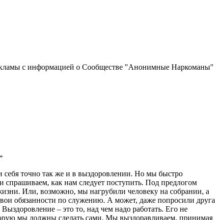
рекламы с информацией о Сообществе "Анонимные Наркоманы"
»
и себя точно так же и в выздоровлении. Но мы быстро
 и спрашиваем, как нам следует поступить. Под предлогом
жизни. Или, возможно, мы нагрубили человеку на собрании, а
 свои обязанности по служению. А может, даже попросили друга
ыздоровление – это то, над чем надо работать. Его не
которую мы должны сделать сами. Мы выздоравливаем, принимая