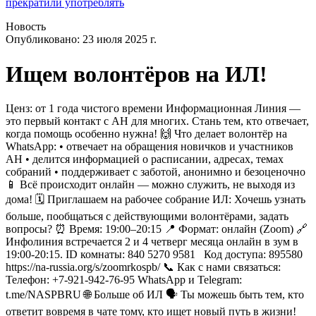
прекратили употреблять
Новость
Опубликовано:
23 июля 2025 г.
Ищем волонтёров на ИЛ!
Ценз: от 1 года чистого времени Информационная Линия —
это первый контакт с АН для многих. Стань тем, кто отвечает,
когда помощь особенно нужна! 🙌 Что делает волонтёр на
WhatsApp: •⁠ ⁠отвечает на обращения новичков и участников
АН •⁠ ⁠делится информацией о расписании, адресах, темах
собраний •⁠ ⁠поддерживает с заботой, анонимно и безоценочно
📱 Всё происходит онлайн — можно служить, не выходя из
дома! 🗓 Приглашаем на рабочее собрание ИЛ: Хочешь узнать
больше, пообщаться с действующими волонтёрами, задать
вопросы? ⏰ Время: 19:00–20:15 📍 Формат: онлайн (Zoom) 🔗
Инфолиния встречается 2 и 4 четверг месяца онлайн в зум в
19:00-20:15. ID комнаты: 840 5270 9581 Код доступа: 895580
https://na-russia.org/s/zoomrkospb/ 📞 Как с нами связаться:
Телефон: +7-921-942-76-95 WhatsApp и Telegram:
t.me/NASPBRU 🌐 Больше об ИЛ 🗣️ Ты можешь быть тем, кто
ответит вовремя в чате тому, кто ищет новый путь в жизни!