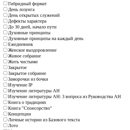
Гибридный формат
День лозунга
День открытых служений
Дефекты характера
До 30 дней, начало пути
Духовные принципы
Духовные принципы на каждый день
Ежедневник
Женское выздоровление
Живое собрание
Жить чистыми
Закрытое
Закрытое собрание
Заморочки из бочки
Изучение IP
Изучение литературы АН
Изучение литературы АН: 3 вопроса из Руководства АН
Книга о традициях
Книга "Спонсорство"
Концепции
Личные истории из Базового текста
Лото