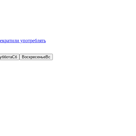
рекратили употреблять
уббота
Сб
Воскресенье
Вс