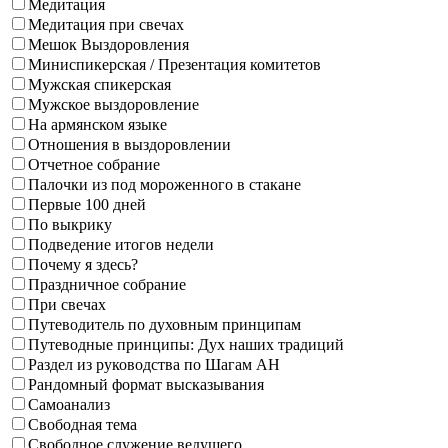
Медитация
Медитация при свечах
Мешок Выздоровления
Миниспикерская / Презентация комитетов
Мужская спикерская
Мужское выздоровление
На армянском языке
Отношения в выздоровлении
Отчетное собрание
Палочки из под мороженного в стакане
Первые 100 дней
По выкрику
Подведение итогов недели
Почему я здесь?
Праздничное собрание
При свечах
Путеводитель по духовным принципам
Путеводные принципы: Дух наших традиций
Раздел из руководства по Шагам АН
Рандомный формат высказывания
Самоанализ
Свободная тема
Свободное служение ведущего