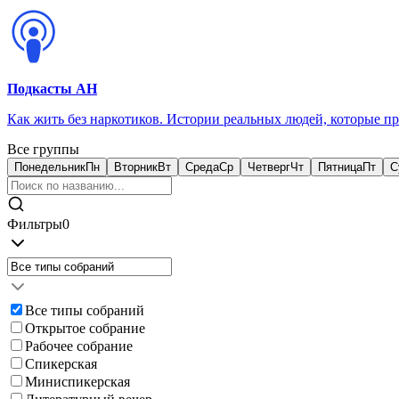
Подкасты АН
Как жить без наркотиков. Истории реальных людей, которые п
Все группы
Понедельник
Пн
Вторник
Вт
Среда
Ср
Четверг
Чт
Пятница
Пт
С
Фильтры
0
Все типы собраний
Открытое собрание
Рабочее собрание
Спикерская
Миниспикерская