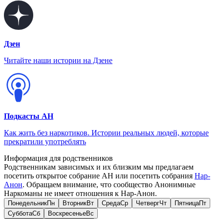
Дзен
Читайте наши истории на Дзене
Подкасты АН
Как жить без наркотиков. Истории реальных людей, которые
прекратили употреблять
Информация для родственников
Родственникам зависимых и их близким мы предлагаем
посетить открытое собрание АН или посетить собрания
Нар-
Анон
. Обращаем внимание, что сообщество Анонимные
Наркоманы не имеет отношения к Нар-Анон.
Понедельник
Пн
Вторник
Вт
Среда
Ср
Четверг
Чт
Пятница
Пт
Суббота
Сб
Воскресенье
Вс