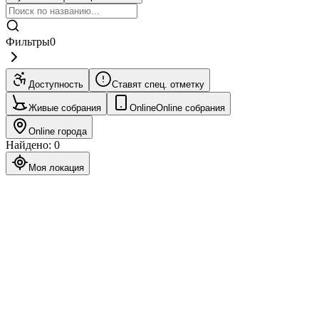
Фильтры
0
Доступность
Ставят спец. отметку
Живые собрания
Online
Online собрания
Online города
Найдено
:
0
Моя локация