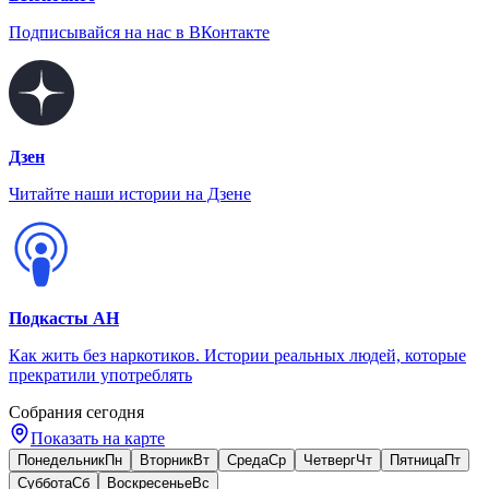
Подписывайся на нас в ВКонтакте
Дзен
Читайте наши истории на Дзене
Подкасты АН
Как жить без наркотиков. Истории реальных людей, которые
прекратили употреблять
Собрания сегодня
Показать на карте
Понедельник
Пн
Вторник
Вт
Среда
Ср
Четверг
Чт
Пятница
Пт
Суббота
Сб
Воскресенье
Вс