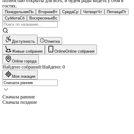
полностью открыты для всех, и будем рады видеть у себя в
гостях.
Понедельник
Пн
Вторник
Вт
Среда
Ср
Четверг
Чт
Пятница
Пт
Суббота
Сб
Воскресенье
Вс
Доступность
Отметка
Живые собрания
Online
Online собрания
Online города
Найдено собраний:
Найдено:
0
Моя локация
Сначала ранние
Сначала поздние