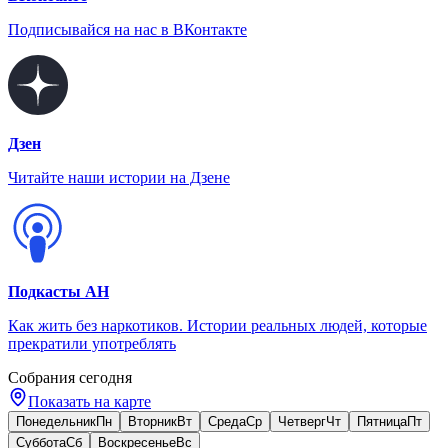
Подписывайся на нас в ВКонтакте
Дзен
Читайте наши истории на Дзене
Подкасты АН
Как жить без наркотиков. Истории реальных людей, которые
прекратили употреблять
Собрания сегодня
Показать на карте
Понедельник
Пн
Вторник
Вт
Среда
Ср
Четверг
Чт
Пятница
Пт
Суббота
Сб
Воскресенье
Вс