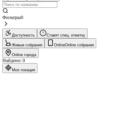
Фильтры
0
Доступность
Ставят спец. отметку
Живые собрания
Online
Online собрания
Online города
Найдено
:
0
Моя локация