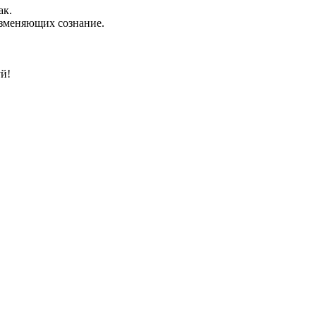
ак.
изменяющих сознание.
й!