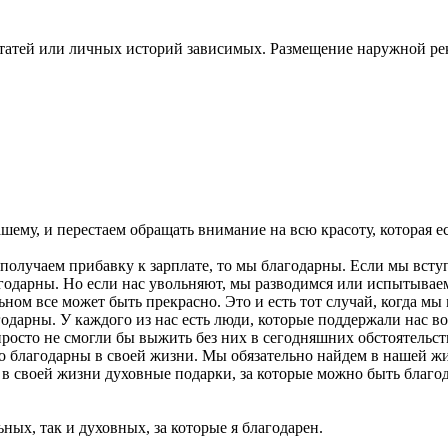
статей или личных историй зависимых. Размещение наружной 
ашему, и перестаем обращать внимание на всю красоту, которая е
 получаем прибавку к зарплате, то мы благодарны. Если мы вступ
дарны. Но если нас увольняют, мы разводимся или испытываем 
льном все может быть прекрасно. Это и есть тот случай, когда м
годарны. У каждого из нас есть люди, которые поддержали нас 
просто не смогли бы выжить без них в сегодняшних обстоятельст
то благодарны в своей жизни. Мы обязательно найдем в нашей жи
ут в своей жизни духовные подарки, за которые можно быть благ
ных, так и духовных, за которые я благодарен.