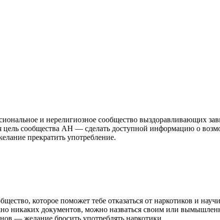
иональное и нерелигиозное сообщество выздоравливающих зави
ая цель сообщества АН — сделать доступной информацию о возм
 желание прекратить употребление.
ство, которое поможет тебе отказаться от наркотиков и научит
жно никаких документов, можно назваться своим или вымышлен
нов — желание бросить употреблять наркотики.