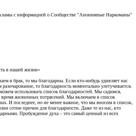
рекламы с информацией о Сообществе "Анонимные Наркоманы"
сть в нашей жизни»
аем в брак, то мы благодарны. Если кто-нибудь удивляет нас
разочарование, то благодарность моментально улетучивается.
ы можем использовать список благодарностей. Мы садимся,
во время жизненных потрясений. Мы включаем в список
вах. И последнее, но не менее важное, что мы вносим в список,
зни сотни причин для благодарности. Даже те из нас, кто
одарными. Пробуждение духа – это самый ценный из всех