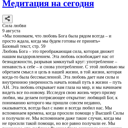
Медитация на сегодня
Сила любви
9 августа
«Мы понимаем, что любовь Бога была рядом всегда – и
просто ждала, когда мы будем готовы ее принять»
Базовый текст, стр. 59
Любовь Бога – это преображающая сила, которая движет
нашим выздоровлением. Эта любовь освобождает нас от
безнадежности, разрывая замкнутый круг: употребление –
ненависть к себе – и снова употребление. С этой любовью мы
обретаем смысл и цель в нашей жизни, в той жизни, которая
когда-то была бессмысленной. Эта любовь дает нам силы и
внутреннюю уверенность начать новый путь в жизни – путь
АН. Эта любовь открывает нам глаза на мир, и мы начинаем
видеть все по-новому. Исследуя свою жизнь через призму
любви, мы делаем потрясающее открытие: любящий Бог, к
пониманию которого мы пришли совсем недавно,
оказывается, всегда был с нами и всегда любил нас. Мы
вспоминаем времена, когда просили помощи у Высшей Силы
и получали ее. Мы вспоминаем даже такие случаи, когда мы
не просили такой помощи, но все равно получали ее. Мы