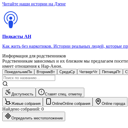
Читайте наши истории на Дзене
Подкасты АН
Как жить без наркотиков. Истории реальных людей, которые п
Информация для родственников
Родственникам зависимых и их близким мы предлагаем посети
имеет отношения к Нар-Анон.
Понедельник
Пн
Вторник
Вт
Среда
Ср
Четверг
Чт
Пятница
Пт
С
Доступность
Ставят спец. отметку
Живые собрания
Online
Online собрания
Online города
Найдено собраний
:
0
Определить местоположение