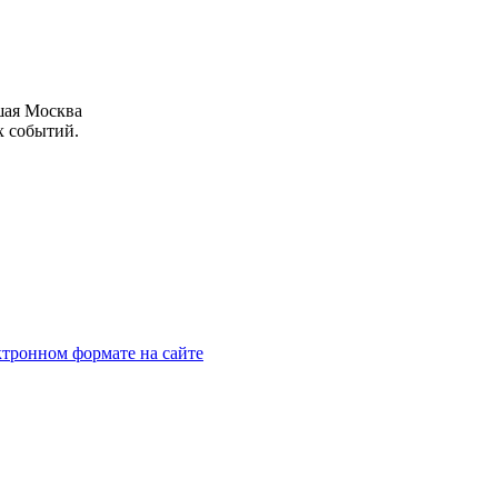
шая Москва
х событий.
тронном формате на сайте