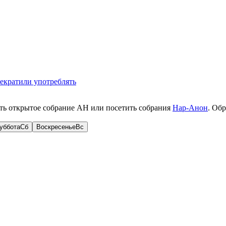
рекратили употреблять
ть открытое собрание АН или посетить собрания
Нар-Анон
. Об
уббота
Сб
Воскресенье
Вс