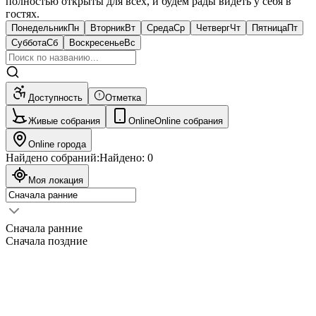
полностью открыты для всех, и будем рады видеть у себя в
гостях.
Понедельник
Пн
Вторник
Вт
Среда
Ср
Четверг
Чт
Пятница
Пт
Суббота
Сб
Воскресенье
Вс
Доступность
Отметка
Живые собрания
Online
Online собрания
Online города
Найдено собраний:
Найдено:
0
Моя локация
Сначала ранние
Сначала поздние