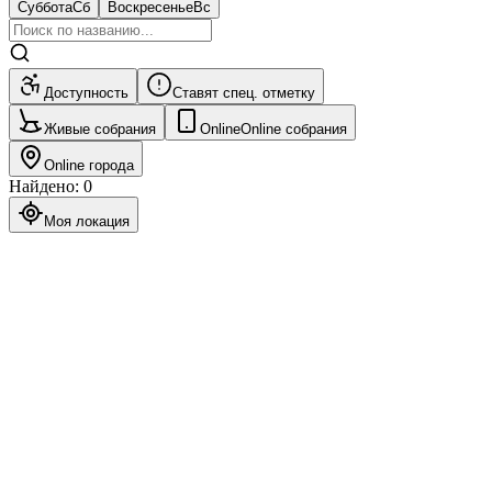
Суббота
Сб
Воскресенье
Вс
Доступность
Ставят спец. отметку
Живые собрания
Online
Online собрания
Online города
Найдено
:
0
Моя локация