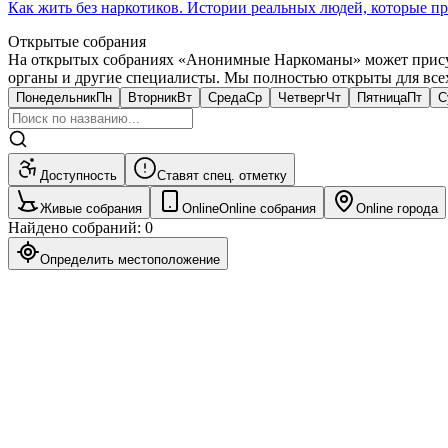
Как жить без наркотиков. Истории реальных людей, которые п
Открытые собрания
На открытых собраниях «Анонимные Наркоманы» может присут
органы и другие специалисты. Мы полностью открыты для всех, 
Понедельник
Пн
Вторник
Вт
Среда
Ср
Четверг
Чт
Пятница
Пт
С
Доступность
Ставят спец. отметку
Живые собрания
Online
Online собрания
Online города
Найдено собраний
:
0
Определить местоположение