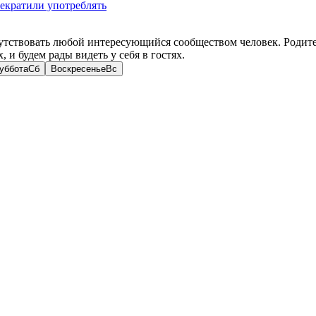
рекратили употреблять
ствовать любой интересующийся сообществом человек. Родите
и будем рады видеть у себя в гостях.
уббота
Сб
Воскресенье
Вс